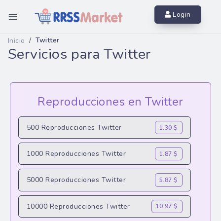
Inicio
Login
Instagram
Twitter
Inicio
Servicios para Twitter
Youtube
Twitter
Facebook
Reproducciones en Twitter
TikTok
500 Reproducciones Twitter
1.30 $
ráfico WEB
1000 Reproducciones Twitter
1.87 $
Más Servicios
5000 Reproducciones Twitter
5.87 $
Contacto
10000 Reproducciones Twitter
10.97 $
Iniciar sesión