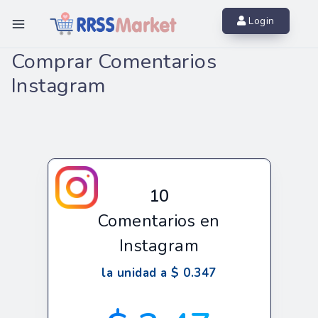
Inicio
Login
Instagram
Comprar Comentarios
Instagram
Youtube
Twitter
Facebook
TikTok
10
ráfico WEB
Comentarios en
Más Servicios
Instagram
Contacto
la unidad a $ 0.347
Iniciar sesión